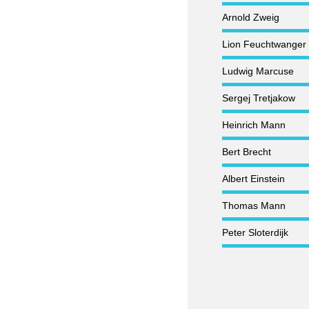
Arnold Zweig
Lion Feuchtwanger
Ludwig Marcuse
Sergej Tretjakow
Heinrich Mann
Bert Brecht
Albert Einstein
Thomas Mann
Peter Sloterdijk